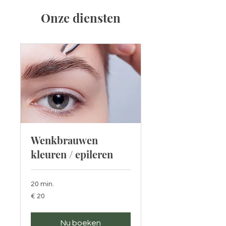
Onze diensten
Wenkbrauwen
kleuren / epileren
20 min.
20
€ 20
euro
Nu boeken