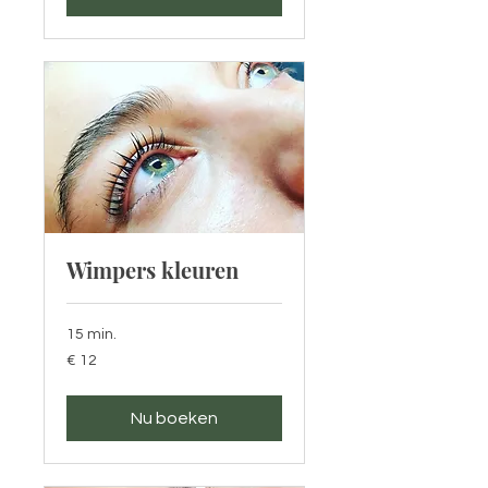
Wimpers kleuren
15 min.
12
€ 12
euro
Nu boeken