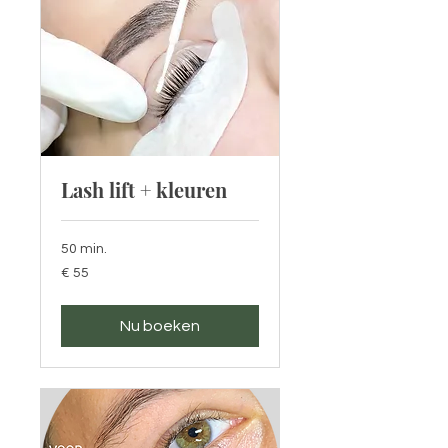
Lash lift + kleuren
50 min.
55
€ 55
euro
Nu boeken