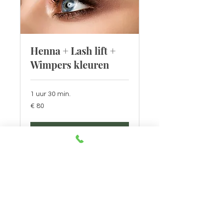
Henna + Lash lift +
Wimpers kleuren
1 uur 30 min.
80
€ 80
euro
Nu boeken