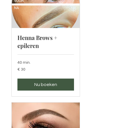
Henna Brows +
epileren
40 min.
30
€ 30
euro
Nu boeken