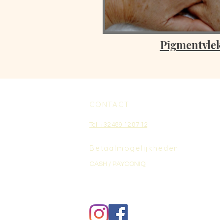
Pigmentvle
CONTACT
Tel: +32 489 12 87 12
Betaalmogelijkheden
CASH / PAYCONIQ