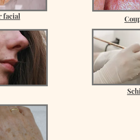
 facial
Coup
Sch