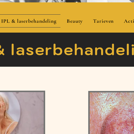
IPL & laserbehandeling
Beauty
Tarieven
Acti
& laserbehande