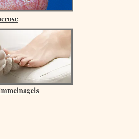
erose
immelnagels