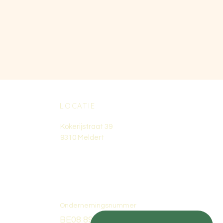
LOCATIE
Kokerijstraat 39
9310 Meldert
Ondernemingsnummer
BE08 8938 8446