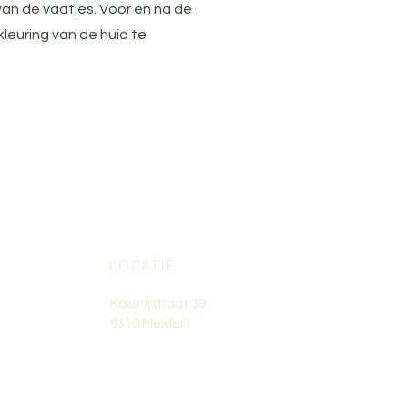
van de vaatjes. Voor en na de
leuring van de huid te
LOCATIE
Kokerijstraat 39
9310 Meldert