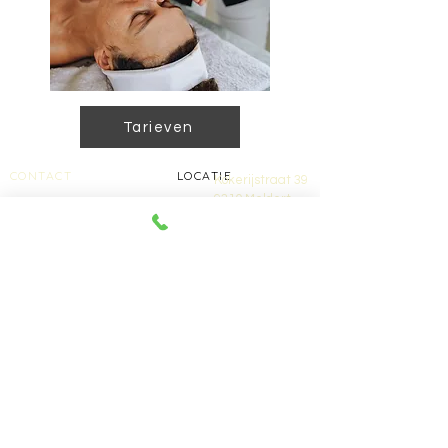
Tarieven
CONTACT
LOCATIE
Kokerijstraat 39
9310 Meldert
Tel: +32 489 12 87 12
Betaalmogelijkheden
CASH / PAYCONIQ