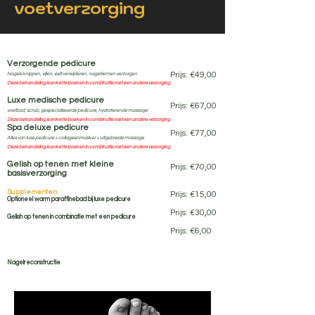
voetverzorging
Verzorgende pedicure
Prijs: €49,00
Nagels knippen, vijlen, eelt verwijderen, nagelriemen verzorgen
Deze behandeling is enkel te boeken in combinatie met een andere verzorging
Luxe medische pedicure
Prijs: €67,00
voetbad, scrub, gespecialiseerde pedicure, hydraterende massage
Deze behandeling is enkel te boeken in combinatie met een andere verzorging
Spa deluxe pedicure
Prijs: €77,00
Alles van luxe pedicure + collageenmasker + uitgebreide massage
Deze behandeling is enkel te boeken in combinatie met een andere verzorging
Gelish op tenen met kleine
​Prijs: €70,00
basisverzorging
Supplementen
Prijs: €15,00
Optioneel warm paraffinebad bij luxe pedicure
Prijs: €30,00
Gelish op tenen in combinatie met een pedicure
Prijs: €6,00
Nagelreconstructie