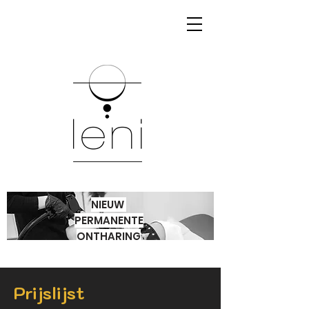
NIEUW
PERMANENTE
ONTHARING
Prijslijst